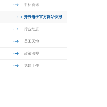
中标喜讯
开云电子官方网站快报
行业动态
员工天地
政策法规
党建工作