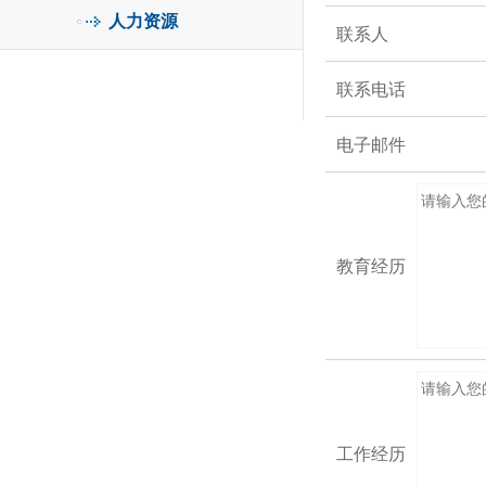
人力资源
联系人
联系电话
电子邮件
教育经历
工作经历