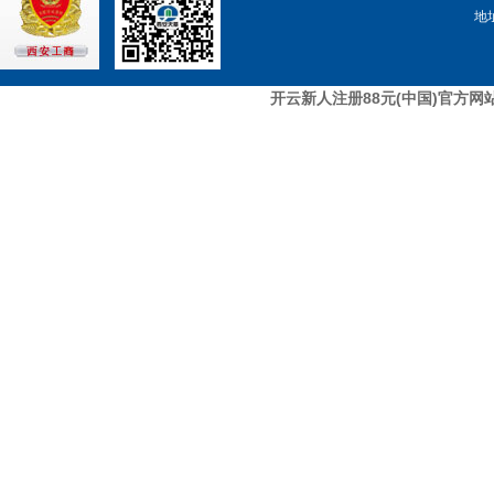
地址
开云新人注册88元(中国)官方网站